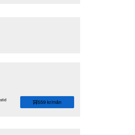
stid
559 kr/mån