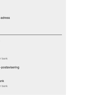
P-adress
a
er bank
-postavisering
ank
er bank