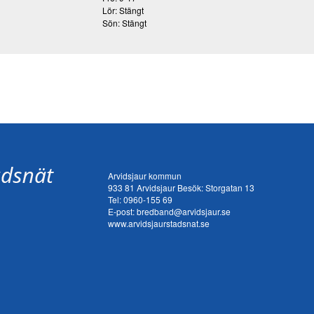
Lör: Stängt
Sön: Stängt
Arvidsjaur kommun
933 81 Arvidsjaur Besök: Storgatan 13
Tel:
0960-155 69
E-post:
bredband@arvidsjaur.se
www.arvidsjaurstadsnat.se