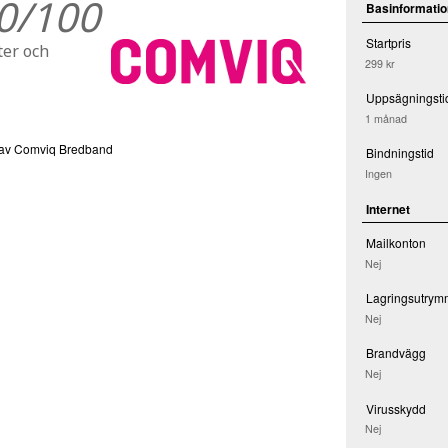
0/100
Basinformatio
Startpris
ter och
299 kr
Uppsägningsti
1 månad
s av Comviq Bredband
Bindningstid
Ingen
Internet
Mailkonton
Nej
Lagringsutrym
Nej
Brandvägg
Nej
Virusskydd
Nej