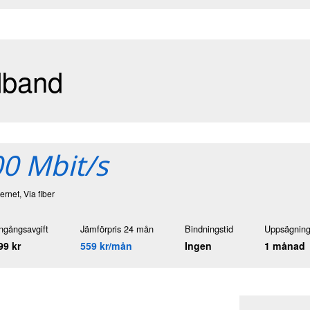
dband
0 Mbit/s
ternet, Via fiber
ngångsavgift
Jämförpris 24 mån
Bindningstid
Uppsägning
99 kr
559 kr/mån
Ingen
1 månad