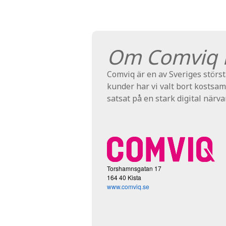
Om Comviq 
Comviq är en av Sveriges största
kunder har vi valt bort kostsam
satsat på en stark digital närva
Torshamnsgatan 17
164 40 Kista
www.comviq.se