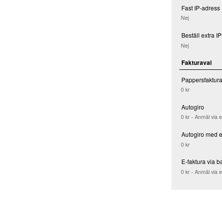
Fast IP-adress
Nej
Beställ extra I
Nej
Fakturaval
Pappersfaktur
0 kr
Autogiro
0 kr - Anmäl via 
Autogiro med e
0 kr
E-faktura via b
0 kr - Anmäl via 