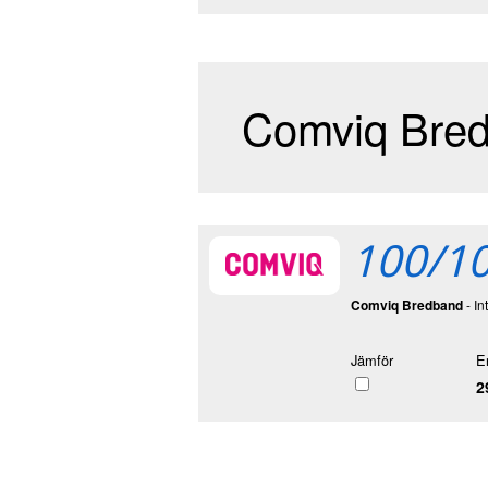
Comviq Bre
100/10
Comviq Bredband
- In
Jämför
E
2