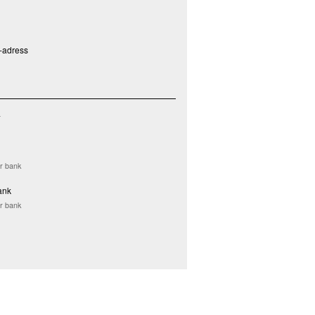
P-adress
a
er bank
ank
er bank