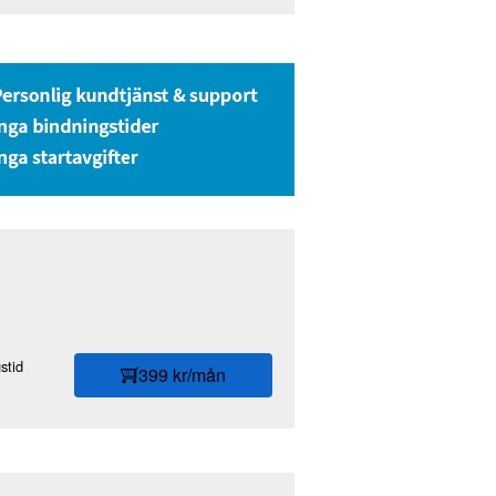
stid
399 kr/mån