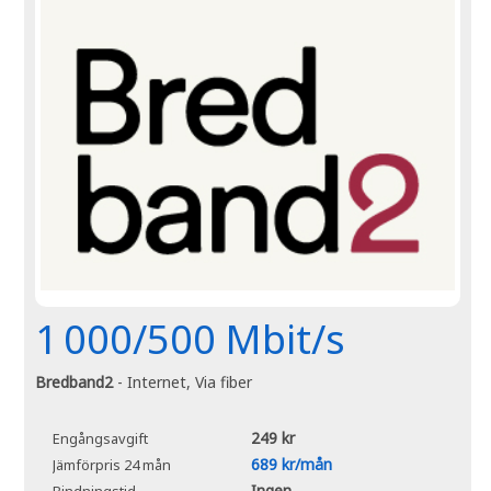
1 000/500 Mbit/s
Bredband2
- Internet, Via fiber
249 kr
Engångsavgift
689 kr/mån
Jämförpris 24 mån
Ingen