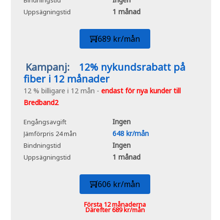
Bindningstid
1 månad
Uppsägningstid
689 kr/mån
Kampanj:
12% nykundsrabatt på
fiber i 12 månader
12 % billigare i 12 mån -
endast för nya kunder till
Bredband2
Ingen
Engångsavgift
648 kr/mån
Jämförpris 24 mån
Ingen
Bindningstid
1 månad
Uppsägningstid
606 kr/mån
Första 12 månaderna
Därefter 689 kr/mån