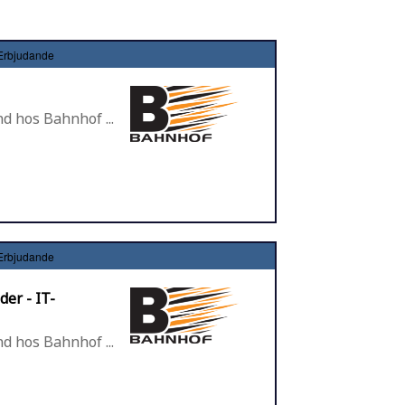
Erbjudande
d hos Bahnhof ...
Erbjudande
er - IT-
d hos Bahnhof ...