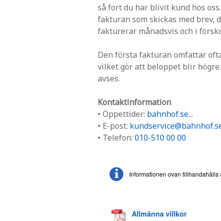
så fort du har blivit kund hos oss
fakturan som skickas med brev, dä
fakturerar månadsvis och i försko
Den första fakturan omfattar ofta
vilket gör att beloppet blir högr
avses.
Kontaktinformation
• Öppettider:
bahnhof.se...
• E-post:
kundservice@bahnhof.s
• Telefon:
010-510 00 00
Informationen ovan tillhandahålls
Allmänna villkor