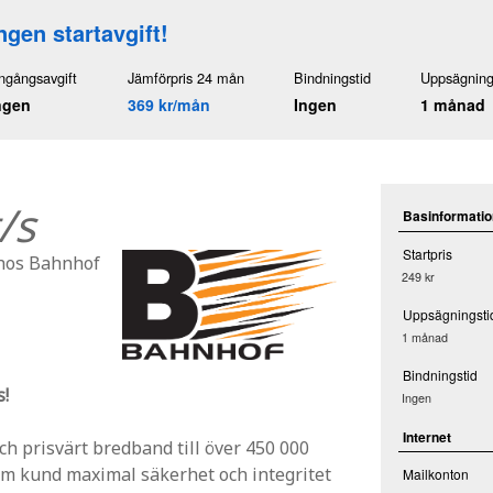
ngen startavgift!
ngångsavgift
Jämförpris 24 mån
Bindningstid
Uppsägning
ngen
369 kr/mån
Ingen
1 månad
/s
Basinformatio
Startpris
 hos Bahnhof
249 kr
Uppsägningsti
1 månad
Bindningstid
s!
Ingen
Internet
och prisvärt bredband till över 450 000
 som kund maximal säkerhet och integritet
Mailkonton