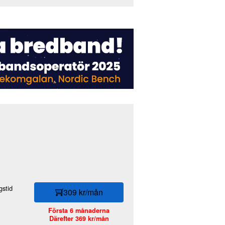
stid
309 kr/mån
Första 6 månaderna
Därefter 369 kr/mån