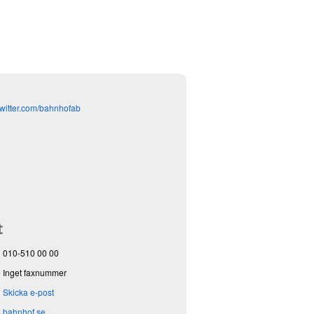
/twitter.com/bahnhofab
t
010-510 00 00
Inget faxnummer
Skicka e-post
bahnhof.se...