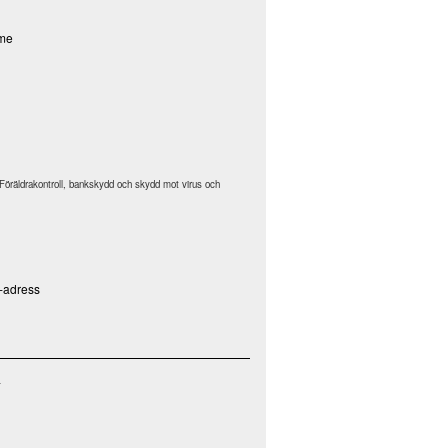
me
 Föräldrakontroll, bankskydd och skydd mot virus och
P-adress
a