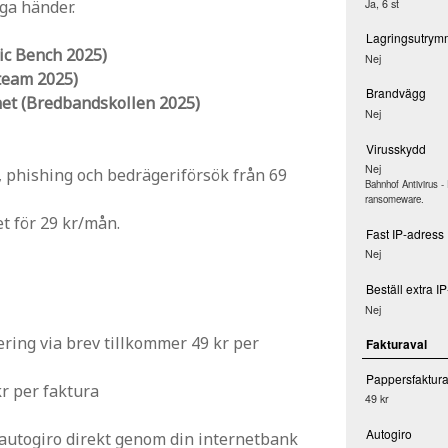
gga händer.
Ja, 6 st
Lagringsutrym
ic Bench 2025)
Nej
team 2025)
Brandvägg
ghet (Bredbandskollen 2025)
Nej
Virusskydd
Nej
, phishing och bedrägeriförsök från 69
Bahnhof Antivirus -
ransomeware.
t för 29 kr/mån.
Fast IP-adress
Nej
Beställ extra I
Nej
sering via brev tillkommer 49 kr per
Fakturaval
Pappersfaktur
kr per faktura
49 kr
Autogiro
autogiro direkt genom din internetbank