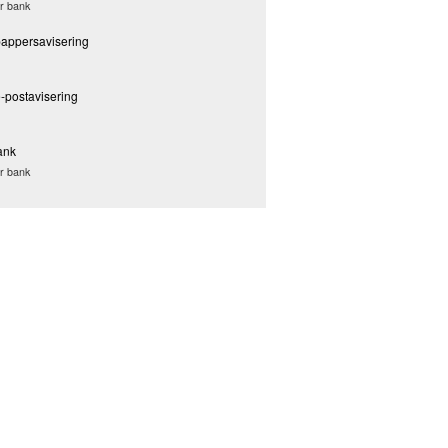
er bank
pappersavisering
-postavisering
ank
er bank