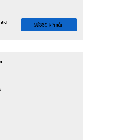
stid
369 kr/mån
n
d