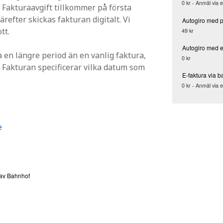
0 kr - Anmäl via 
. Fakturaavgift tillkommer på första
refter skickas fakturan digitalt. Vi
Autogiro med 
tt.
49 kr
Autogiro med e
 en längre period än en vanlig faktura,
0 kr
e. Fakturan specificerar vilka datum som
E-faktura via b
0 kr - Anmäl via 
e
 av Bahnhof